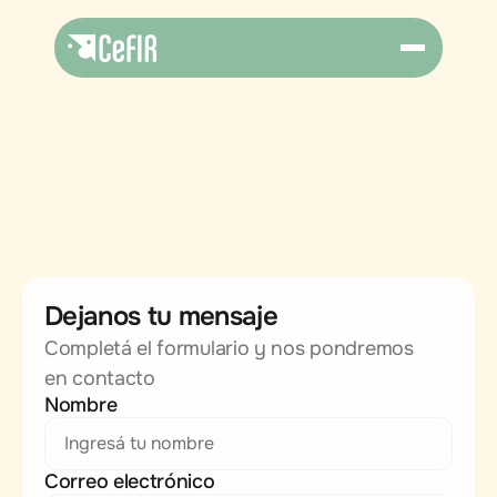
Contactanos
Si tenés alguna duda o necesitas ponerte en 
contacto con nosotros completá el formulario 
Dejanos tu mensaje
y dejanos tu mensaje
Completá el formulario y nos pondremos 
en contacto
Nombre
Correo electrónico